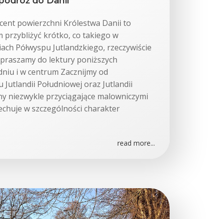
 podróż do Danii
cent powierzchni Królestwa Danii to
m przybliżyć krótko, co takiego w
ach Półwyspu Jutlandzkiego, rzeczywiście
apraszamy do lektury poniższych
niu i w centrum Zacznijmy od
 Jutlandii Południowej oraz Jutlandii
ny niezwykle przyciągające malowniczymi
echuje w szczególności charakter
read more...