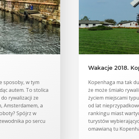
Wakacje 2018. K
e sposoby, w tym
Kopenhaga ma tak du
dąc autem. To stolica
że może śmiało rywali
do rywalizacji ze
życiem miejscami typu
m, Amsterdamem, a
od lat nieprzypadkow
oboty? Spójrz w
rankingu miast wartyc
zewodnika po sercu
turystów wybierający
omawianą tu Kopenhag