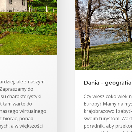
ardziej, ale z naszym
Dania – geografia 
 Zapraszamy do
su charakterystyki
Czy wiesz cokolwiek n
t tam warte do
Europy? Mamy na myśl
h naszego wirtualnego
krajobrazowo i zaby
z biorąc, ponad
swoim turystom. Wart
nych, a w większości
poradnik, aby przeko