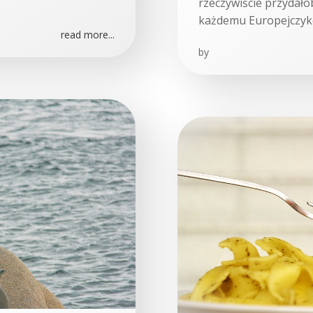
rzeczywiście przydało
każdemu Europejczykow
read more...
by