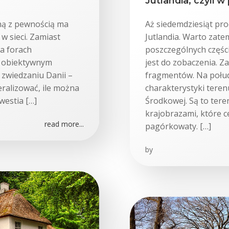
Jutlandia, czyli w
ną z pewnością ma
Aż siedemdziesiąt pro
w sieci. Zamiast
Jutlandia. Warto zate
na forach
poszczególnych części
m obiektywnym
jest do zobaczenia. Z
zwiedzaniu Danii –
fragmentów. Na połud
eralizować, ile można
charakterystyki terenu
westia […]
Środkowej. Są to tere
krajobrazami, które c
read more...
pagórkowaty. […]
by