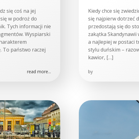
z się coś na jej
Kiedy chce się zwiedzi
 się w podroż do
się najpierw dotrzeć 
k. Tych informacji nie
przedostają się do st
ragmentów. Wyspiarski
zakątka Skandynawii 
 charakterem
a najlepiej w postaci
ę. To państwo raczej
stylu duńskim – razo
kawior, […]
read more...
by