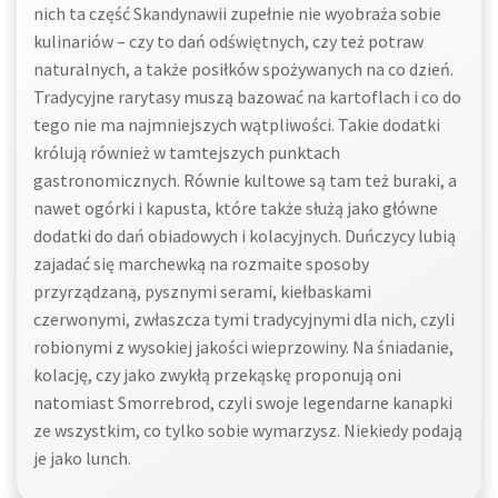
nich ta część Skandynawii zupełnie nie wyobraża sobie
kulinariów – czy to dań odświętnych, czy też potraw
naturalnych, a także posiłków spożywanych na co dzień.
Tradycyjne rarytasy muszą bazować na kartoflach i co do
tego nie ma najmniejszych wątpliwości. Takie dodatki
królują również w tamtejszych punktach
gastronomicznych. Równie kultowe są tam też buraki, a
nawet ogórki i kapusta, które także służą jako główne
dodatki do dań obiadowych i kolacyjnych. Duńczycy lubią
zajadać się marchewką na rozmaite sposoby
przyrządzaną, pysznymi serami, kiełbaskami
czerwonymi, zwłaszcza tymi tradycyjnymi dla nich, czyli
robionymi z wysokiej jakości wieprzowiny. Na śniadanie,
kolację, czy jako zwykłą przekąskę proponują oni
natomiast Smorrebrod, czyli swoje legendarne kanapki
ze wszystkim, co tylko sobie wymarzysz. Niekiedy podają
je jako lunch.