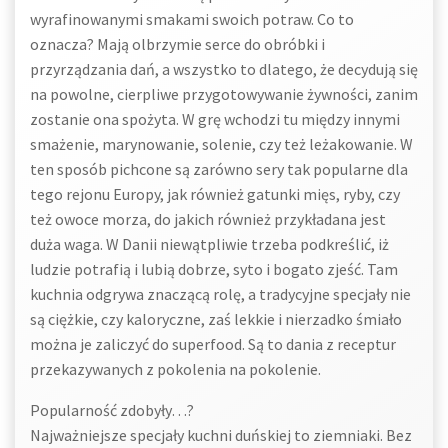
wyrafinowanymi smakami swoich potraw. Co to
oznacza? Mają olbrzymie serce do obróbki i
przyrządzania dań, a wszystko to dlatego, że decydują się
na powolne, cierpliwe przygotowywanie żywności, zanim
zostanie ona spożyta. W grę wchodzi tu między innymi
smażenie, marynowanie, solenie, czy też leżakowanie. W
ten sposób pichcone są zarówno sery tak popularne dla
tego rejonu Europy, jak również gatunki mięs, ryby, czy
też owoce morza, do jakich również przykładana jest
duża waga. W Danii niewątpliwie trzeba podkreślić, iż
ludzie potrafią i lubią dobrze, syto i bogato zjeść. Tam
kuchnia odgrywa znaczącą rolę, a tradycyjne specjały nie
są ciężkie, czy kaloryczne, zaś lekkie i nierzadko śmiało
można je zaliczyć do superfood. Są to dania z receptur
przekazywanych z pokolenia na pokolenie.
Popularność zdobyły…?
Najważniejsze specjały kuchni duńskiej to ziemniaki. Bez