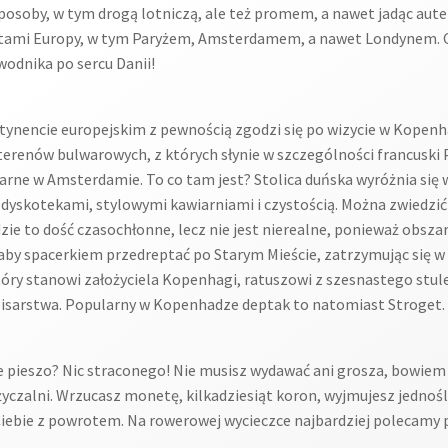
soby, w tym drogą lotniczą, ale też promem, a nawet jadąc autem
ktami Europy, w tym Paryżem, Amsterdamem, a nawet Londynem. Co
odnika po sercu Danii!
ynencie europejskim z pewnością zgodzi się po wizycie w Kopenhad
erenów bulwarowych, z których słynie w szczególności francuski 
arne w Amsterdamie. To co tam jest? Stolica duńska wyróżnia się
dyskotekami, stylowymi kawiarniami i czystością. Można zwiedzić 
ie to dość czasochłonne, lecz nie jest nierealne, ponieważ obszar
aby spacerkiem przedreptać po Starym Mieście, zatrzymując się w
który stanowi założyciela Kopenhagi, ratuszowi z szesnastego stul
pisarstwa. Popularny w Kopenhadze deptak to natomiast Stroget.
 pieszo? Nic straconego! Nie musisz wydawać ani grosza, bowiem 
yczalni. Wrzucasz monetę, kilkadziesiąt koron, wyjmujesz jednośla
 Ciebie z powrotem. Na rowerowej wycieczce najbardziej polecamy 