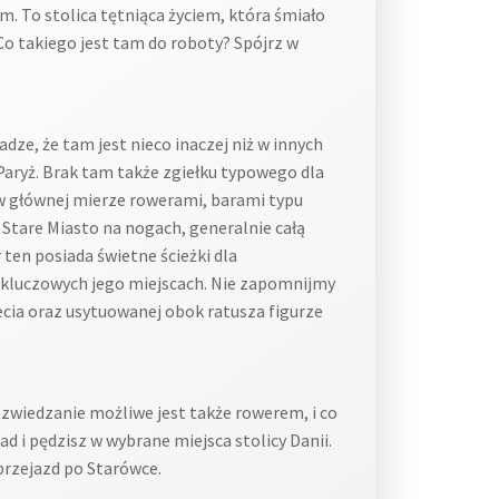
. To stolica tętniąca życiem, która śmiało
 takiego jest tam do roboty? Spójrz w
ze, że tam jest nieco inaczej niż w innych
Paryż. Brak tam także zgiełku typowego dla
 w głównej mierze rowerami, barami typu
Stare Miasto na nogach, generalnie całą
 ten posiada świetne ścieżki dla
 kluczowych jego miejscach. Nie zapomnijmy
ecia oraz usytuowanej obok ratusza figurze
zwiedzanie możliwe jest także rowerem, i co
d i pędzisz w wybrane miejsca stolicy Danii.
przejazd po Starówce.