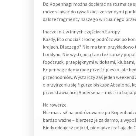
Do Kopenhagi można docierać na rozmaite spo
może stawać do rywalizacji ze słynnymi pun
dalsze fragmenty naszego wirtualnego przew
Inaczej niż w innych częściach Europy
Każdy, kto chociaż trochę podróżował po kont
krajach. Dlaczego? Nie ma tam przykładowo t
Londynu. Nie występują tam też kanały popul
foodtruck, przepięknymi widokami, klubami, 
Kopenhagę damy radę przejść pieszo, ale będz
przechodniów. Wystarczy zaś jeden weekend 
o przyjrzeniu się figurze biskupa Absalona, 
przedstawiającej Andersena – mistrza bajko
Na rowerze
Nie masz sił na podróżowanie po Kopenhadze
bardzo ważne – bierzesz je za darmo, z wypoż
Kiedy oddajesz pojazd, pieniądze trafiają do