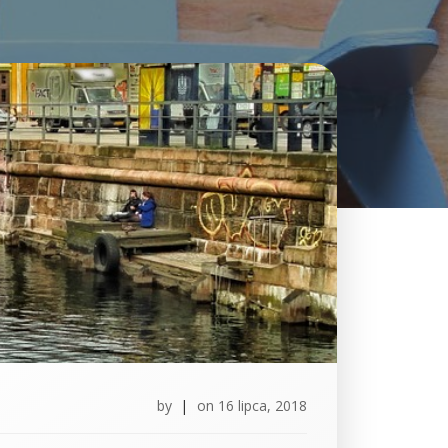
by
|
on
16 lipca, 2018