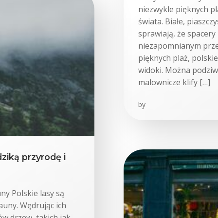
niezwykle pięknych pl
świata. Białe, piaszcz
sprawiają, że spacery
niezapomnianym przeż
pięknych plaż, polski
widoki. Można podziw
malownicze klify […]
by
ziką przyrodę i
ny Polskie lasy są
auny. Wędrując ich
w drzew, takich jak