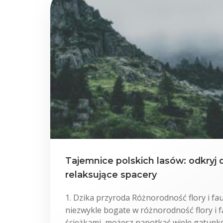
Tajemnice polskich lasów: odkryj d
relaksujące spacery
1. Dzika przyroda Różnorodność flory i fau
niezwykle bogate w różnorodność flory i f
ścieżkami, możesz napotkać wiele gatunkó