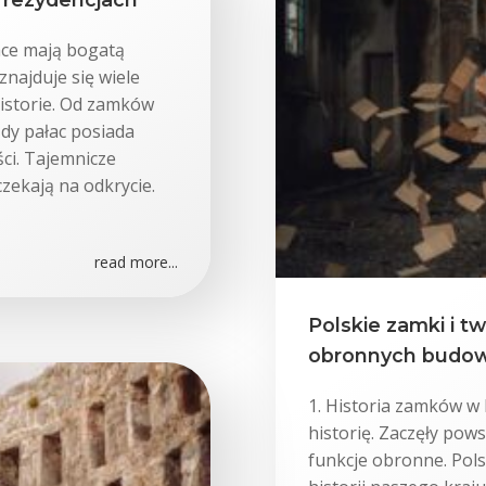
łace mają bogatą
znajduje się wiele
historie. Od zamków
dy pałac posiada
ści. Tajemnicze
czekają na odkrycie.
read more...
Polskie zamki i t
obronnych budow
1. Historia zamków w 
historię. Zaczęły pow
funkcje obronne. Pols