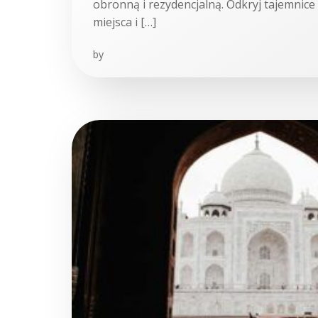
obronną i rezydencjalną. Odkryj tajemnic
miejsca i […]
by