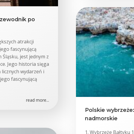
przewodnik po
kszych atrakcji
jego fascynującą
 Śląsku, jest jednym z
e. Jego historia sięga
 licznych wydarzeń i
 jego fascynującą
read more...
Polskie wybrzeże: 
nadmorskie
1. Wybrzeże Bałtyku 1