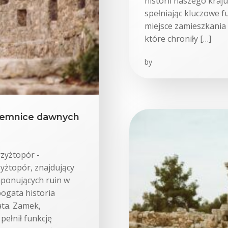
historii naszego kraj
spełniając kluczowe f
miejsce zamieszkania 
które chroniły […]
by
tajemnice dawnych
rzyżtopór -
yżtopór, znajdujący
imponujących ruin w
bogata historia
ata. Zamek,
ełnił funkcję