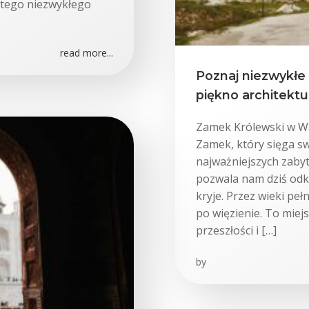
e tego niezwykłego
read more...
Poznaj niezwykłe z
piękno architektu
Zamek Królewski w Wa
Zamek, który sięga sw
najważniejszych zaby
pozwala nam dziś odkr
kryje. Przez wieki peł
po więzienie. To mie
przeszłości i […]
by