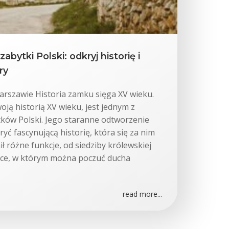
abytki Polski: odkryj historię i
ry
rszawie Historia zamku sięga XV wieku.
oją historią XV wieku, jest jednym z
tków Polski. Jego staranne odtworzenie
yć fascynującą historię, która się za nim
nił różne funkcje, od siedziby królewskiej
jsce, w którym można poczuć ducha
read more...