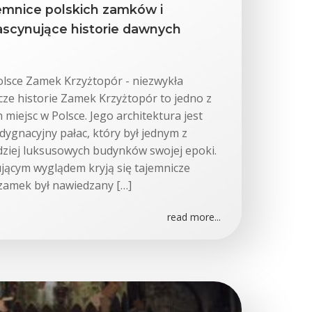
emnice polskich zamków i
ascynujące historie dawnych
olsce Zamek Krzyżtopór - niezwykła
icze historie Zamek Krzyżtopór to jedno z
 miejsc w Polsce. Jego architektura jest
dygnacyjny pałac, który był jednym z
dziej luksusowych budynków swojej epoki.
jącym wyglądem kryją się tajemnicze
e zamek był nawiedzany […]
read more...