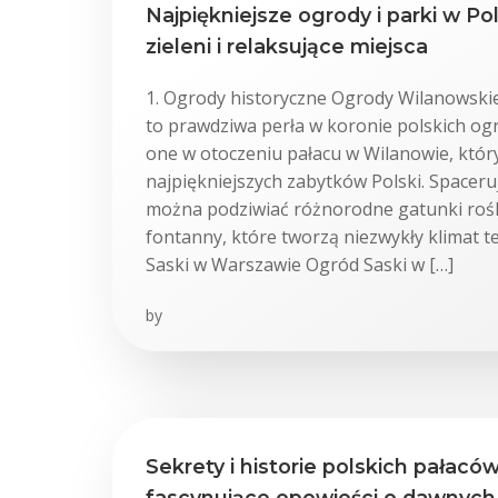
Najpiękniejsze ogrody i parki w Po
zieleni i relaksujące miejsca
1. Ogrody historyczne Ogrody Wilanowski
to prawdziwa perła w koronie polskich og
one w otoczeniu pałacu w Wilanowie, który
najpiękniejszych zabytków Polski. Spaceru
można podziwiać różnorodne gatunki roślin
fontanny, które tworzą niezwykły klimat t
Saski w Warszawie Ogród Saski w […]
by
Sekrety i historie polskich pałaców
fascynujące opowieści o dawnych