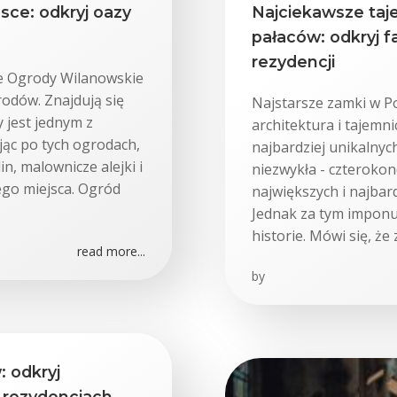
lsce: odkryj oazy
Najciekawsze taj
pałaców: odkryj f
rezydencji
e Ogrody Wilanowskie
rodów. Znajdują się
Najstarsze zamki w P
 jest jednym z
architektura i tajemn
jąc po tych ogrodach,
najbardziej unikalnych
, malownicze alejki i
niezwykła - czterokon
ego miejsca. Ogród
największych i najbar
Jednak za tym imponu
historie. Mówi się, ż
read more...
by
: odkryj
 rezydencjach