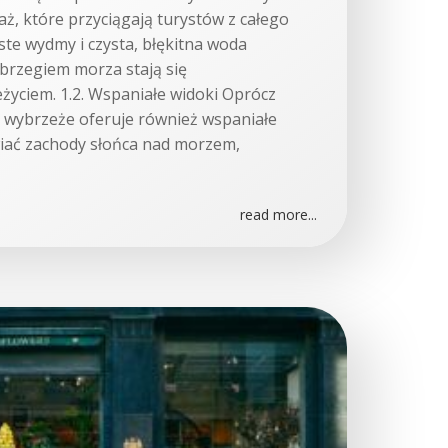
aż, które przyciągają turystów z całego
yste wydmy i czysta, błękitna woda
 brzegiem morza stają się
yciem. 1.2. Wspaniałe widoki Oprócz
e wybrzeże oferuje również wspaniałe
iać zachody słońca nad morzem,
read more...