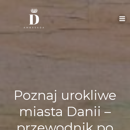
Skip
to
content
Poznaj urokliwe
miasta Danii –
przewodnik po