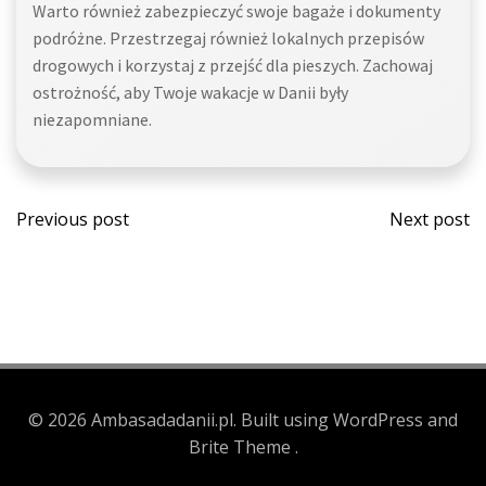
Warto również zabezpieczyć swoje bagaże i dokumenty
podróżne. Przestrzegaj również lokalnych przepisów
drogowych i korzystaj z przejść dla pieszych. Zachowaj
ostrożność, aby Twoje wakacje w Danii były
niezapomniane.
Post
Post
Previous post
Next post
navigation
navi
© 2026 Ambasadadanii.pl. Built using WordPress and
Brite Theme .