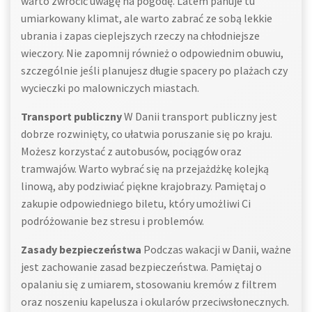
warto zwrócić uwagę na pogodę. Latem panuje tu
umiarkowany klimat, ale warto zabrać ze sobą lekkie
ubrania i zapas cieplejszych rzeczy na chłodniejsze
wieczory. Nie zapomnij również o odpowiednim obuwiu,
szczególnie jeśli planujesz długie spacery po plażach czy
wycieczki po malowniczych miastach.
Transport publiczny
W Danii transport publiczny jest
dobrze rozwinięty, co ułatwia poruszanie się po kraju.
Możesz korzystać z autobusów, pociągów oraz
tramwajów. Warto wybrać się na przejażdżkę kolejką
linową, aby podziwiać piękne krajobrazy. Pamiętaj o
zakupie odpowiedniego biletu, który umożliwi Ci
podróżowanie bez stresu i problemów.
Zasady bezpieczeństwa
Podczas wakacji w Danii, ważne
jest zachowanie zasad bezpieczeństwa. Pamiętaj o
opalaniu się z umiarem, stosowaniu kremów z filtrem
oraz noszeniu kapelusza i okularów przeciwsłonecznych.