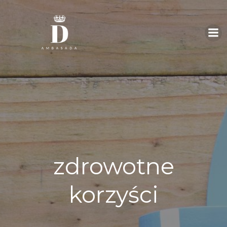
Skip
to
content
zdrowotne
korzyści