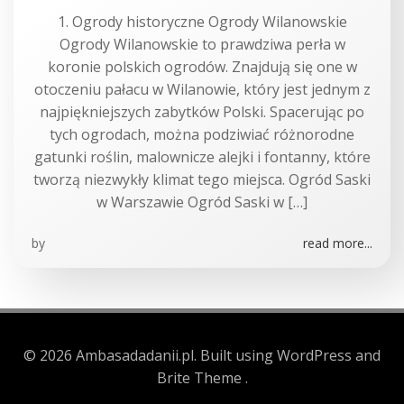
1. Ogrody historyczne Ogrody Wilanowskie
Ogrody Wilanowskie to prawdziwa perła w
koronie polskich ogrodów. Znajdują się one w
otoczeniu pałacu w Wilanowie, który jest jednym z
najpiękniejszych zabytków Polski. Spacerując po
tych ogrodach, można podziwiać różnorodne
gatunki roślin, malownicze alejki i fontanny, które
tworzą niezwykły klimat tego miejsca. Ogród Saski
w Warszawie Ogród Saski w […]
by
read more...
© 2026 Ambasadadanii.pl. Built using WordPress and
Brite Theme .