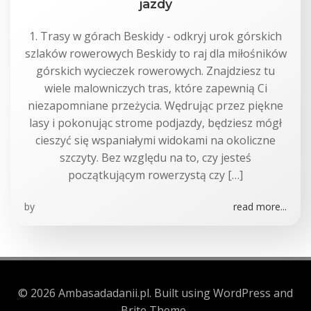
jazdy
1. Trasy w górach Beskidy - odkryj urok górskich
szlaków rowerowych Beskidy to raj dla miłośników
górskich wycieczek rowerowych. Znajdziesz tu
wiele malowniczych tras, które zapewnią Ci
niezapomniane przeżycia. Wędrując przez piękne
lasy i pokonując strome podjazdy, będziesz mógł
cieszyć się wspaniałymi widokami na okoliczne
szczyty. Bez względu na to, czy jesteś
początkującym rowerzystą czy […]
by
read more...
© 2026 Ambasadadanii.pl. Built using WordPress and
Brite Theme .