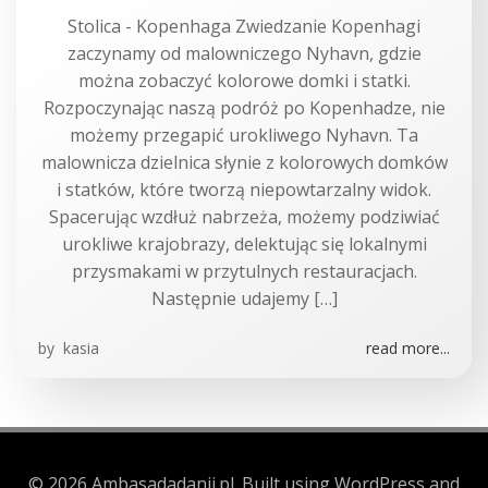
Stolica - Kopenhaga Zwiedzanie Kopenhagi
zaczynamy od malowniczego Nyhavn, gdzie
można zobaczyć kolorowe domki i statki.
Rozpoczynając naszą podróż po Kopenhadze, nie
możemy przegapić urokliwego Nyhavn. Ta
malownicza dzielnica słynie z kolorowych domków
i statków, które tworzą niepowtarzalny widok.
Spacerując wzdłuż nabrzeża, możemy podziwiać
urokliwe krajobrazy, delektując się lokalnymi
przysmakami w przytulnych restauracjach.
Następnie udajemy […]
by
kasia
read more...
© 2026 Ambasadadanii.pl. Built using WordPress and