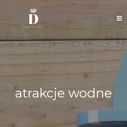
Skip
to
content
atrakcje wodne