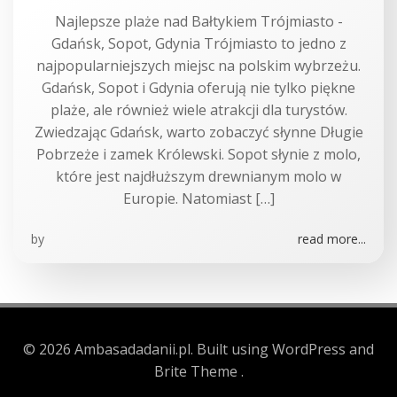
Najlepsze plaże nad Bałtykiem Trójmiasto -
Gdańsk, Sopot, Gdynia Trójmiasto to jedno z
najpopularniejszych miejsc na polskim wybrzeżu.
Gdańsk, Sopot i Gdynia oferują nie tylko piękne
plaże, ale również wiele atrakcji dla turystów.
Zwiedzając Gdańsk, warto zobaczyć słynne Długie
Pobrzeże i zamek Królewski. Sopot słynie z molo,
które jest najdłuższym drewnianym molo w
Europie. Natomiast […]
by
read more...
© 2026 Ambasadadanii.pl. Built using WordPress and
Brite Theme .